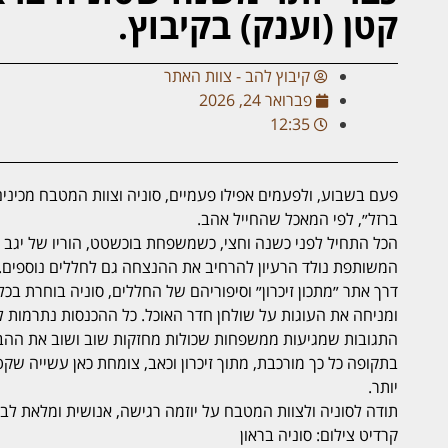
קטן (וענק) בקיבוץ.
קיבוץ להב - צוות האתר
פברואר 24, 2026
12:35
פעם בשבוע, ולפעמים אפילו פעמיים, סוניה וצוות המטבח מכיני
ברזל״, לפי המאכל שהחייל אהב.
הכל התחיל לפני כשנה וחצי, כשמשפחת בוכשטט, הוריו של יגב ז״
המשותפת נולד הרעיון להרחיב את ההנצחה גם לחללים נוספים.
דרך אתר ״מתכון זיכרון״ וסיפוריהם של החללים, סוניה בוחרת 
ומניחה את העוגות על שולחן חדר האוכל. כל ההכנסות נתרמות ל
התגובות שמגיעות ממשפחות שכולות מחזקות שוב ושוב את ההבנ
בתקופה כל כך מורכבת, מתוך זיכרון וכאב, צומחת כאן עשייה שק
יותר.
תודה לסוניה ולצוות המטבח על יוזמה רגישה, אנושית ומלאת לב
קרדיט צילום: סוניה בראון