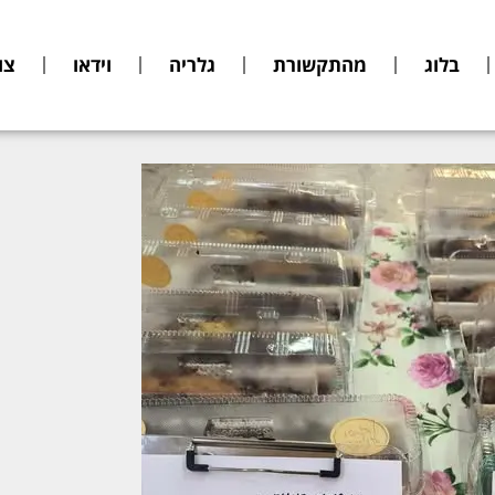
בלוג
מהתקשורת
גלריה
וידאו
צו