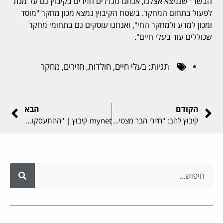
הבשר" שנמצא אצלנו, אנחנו מגדלים חזירים בקיבוץ גם על מנת
לפעול בתחום המחקר. בשטח הקיבוץ נמצא מכון מחקר "מוסד
ומכון למדע ולמחקר החי", ואנחנו עוסקים גם בתחומי מחקר
שכוללים עוד בעלי חיים".
תגיות:
בעלי חיים
,
חולדות
,
חזירים
,
מחקר
הקודם
הבא
קיבוץ להב: "חזירי הבר מצטיינים בגילוי מוקשים ואבק שריפה" | Ynet
mynet קיבוץ | "ההתעסקות עם הנושא העדתי די מאולצת" – קיבוץ להב