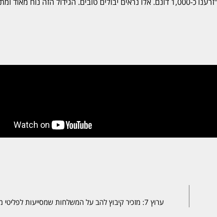
ב-1966. האגרונום הראשי של גד"ש ש.כ.ל, עידן ריצ'קר, אמר: "זרענו כ-1,000 דונם. אלו נראים יבולים טובים. הגידול הזה נוח מאו
ערוץ 7: מזכיר קיבוץ להב על המשלחות שמסייעות לפליטי מלחמה