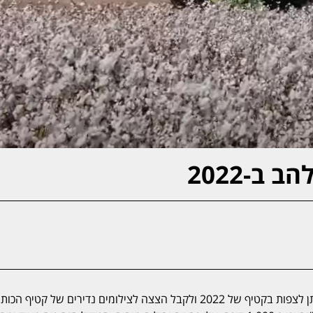
ב-2022
לאחר כ-40 שנה גד"ש ש.כ.ל חזר לגדל כותנה. בסרטון חדש ניתן לצפות בקטיף של 2022 ולקבל הצצה לצילומים נדירים של קטיף 