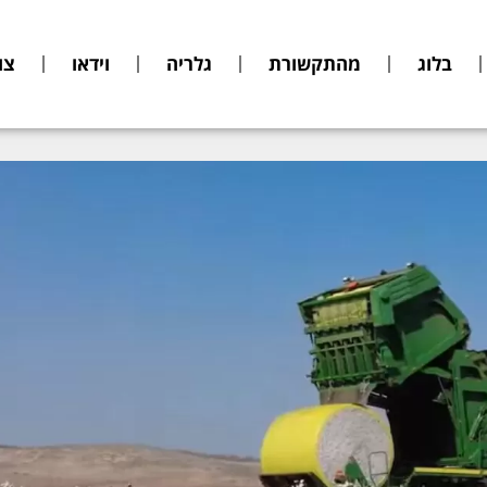
בלוג
מהתקשורת
גלריה
וידאו
צו