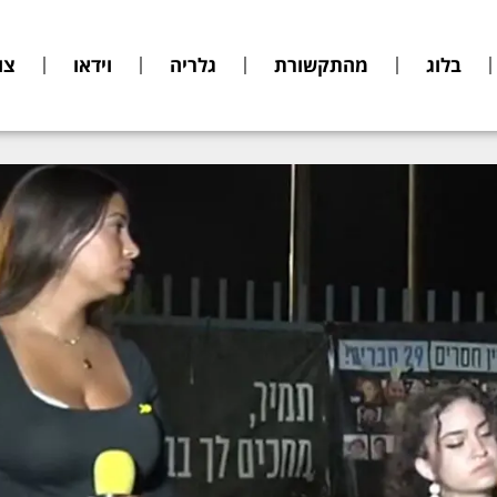
בלוג
מהתקשורת
גלריה
וידאו
צו