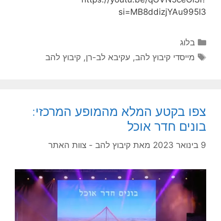
si=MB8ddizjYAu995I3
בלוג
מייסדי קיבוץ להב
,
עקיבא לב-רן
,
קיבוץ להב
צפו בקטע המלא מהמופע המרכזי:
בונים חדר אוכל
9 בינואר 2023
מאת
קיבוץ להב - צוות האתר