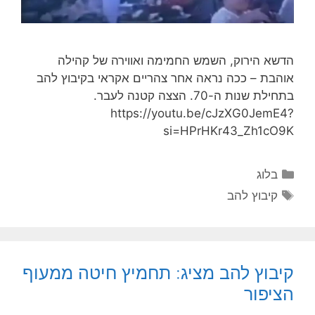
הדשא הירוק, השמש החמימה ואווירה של קהילה
אוהבת – ככה נראה אחר צהריים אקראי בקיבוץ להב
בתחילת שנות ה-70. הצצה קטנה לעבר.
https://youtu.be/cJzXG0JemE4?
si=HPrHKr43_Zh1cO9K
בלוג
קיבוץ להב
קיבוץ להב מציג: תחמיץ חיטה ממעוף
הציפור