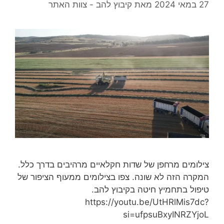
27 במאי 2024
מאת
קיבוץ להב - צוות האתר
צילומים מרחפן של שדות חקלאיים מרהיבים בדרך כלל.
המקרה הזה לא שונה. צפו בצילומים ממעוף הציפור של
טיפול בתחמיץ חיטה בקיבוץ להב.
https://youtu.be/UtHRlMis7dc?
si=ufpsuBxyINRZYjoL