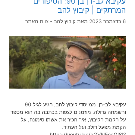
עקיבא לב-רן בן 90: הסיפורים
המרתקים | קיבוץ להב
6 בדצמבר 2023
מאת
קיבוץ להב - צוות האתר
עקיבא לב-רן, ממייסדי קיבוץ להב, הגיע לגיל 90
והשמחה גדולה. מוזמנים לצפות בכתבה בה הוא מספר
על הקמת הקיבוץ, איך הכיר את אשתו סימונה, על
הקמת מפעל דולב ועל העתיד.
https://youtu.be/qGVN5ceGlSI?