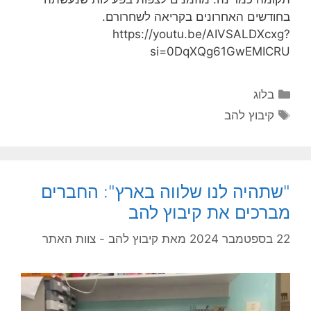
בחודשים האחרונים בקריאה לשחרורם.
https://youtu.be/AIVSALDXcxg?
si=0DqXQg61GwEMICRU
בלוג
קיבוץ להב
"שתהיה לנו שלווה בארץ": החברים
מברכים את קיבוץ להב
22 בספטמבר 2024
מאת
קיבוץ להב - צוות האתר