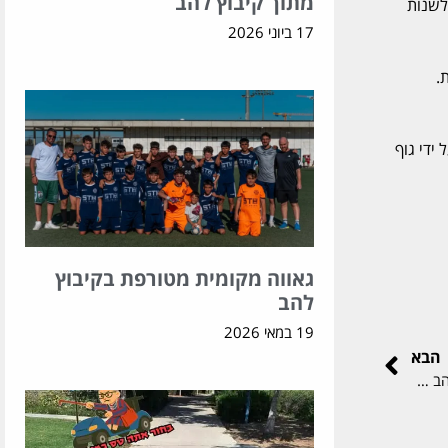
מתוך קיבוץ להב
לשנות
17 ביוני 2026
ת.
ידי גוף
גאווה מקומית מטורפת בקיבוץ
להב
19 במאי 2026
הבא
דה מרקר: עוד תרומה למדע – מחשב הושתל במוח חזירה | קיבוץ להב חזירים ומחקר