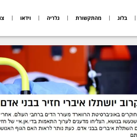
בלוג
מהתקשורת
גלריה
וידאו
צו