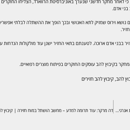
כי לאחר מחקר חדשני שנערך באוניברסיטת הרווארד, הצליחו החוקרים 
קרית הייתה אי התאמה, שכן ה-DNA של חזירים נושא וירוס שמזיק לתא האנושי ובכך הופך את ההשתלה לבלתי אפשרי
זיר.
יר בבני אדם ארוכה. לטענתם בתאי החזיר ישנן עוד מולקולות הנדחות על 
המחקר בקיבוץ להב עוסקים החוקרים בפיתוח מוצרים רפואיים.
וץ להב
,
קיבוץ להב חזירים
קיבוץ להב עם הפתרון האולטימטיבי: שימוש בפרש חזירים להפקת אנרגיה | מיינט באר שבע